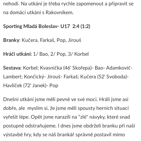
nehodí. Na utkání je třeba rychle zapomenout a připravit se
na domácí utkání s Rakovníkem.
Sporting Mladá Boleslav- U17 2:4 (1:2)
Branky
: Kučera, Farkaš, Pop, Jirouš
Hráči utkání:
1/ Bao, 2/ Pop, 3/ Korbel
Sestava
: Korbel; Kvasnička (46' Skořepa)- Bao- Adamkovič-
Lambert; Končický- Jirouš- Farkaš; Kučera (52' Svoboda)-
Havlíček (72' Janek)- Pop
Dnešní utkání jsme měli pevně ve své moci. Hráli jsme asi
dobře, ale myslím si, že jsme měli spousty herních situací
vyřešit lépe. Opět jsme narazili na "zlé" návyky, které snad
postupně odstraňujeme. I dnes jsme obdrželi branku při naší
výstavbě hry, kdy se náš brankář správně postavil mimo