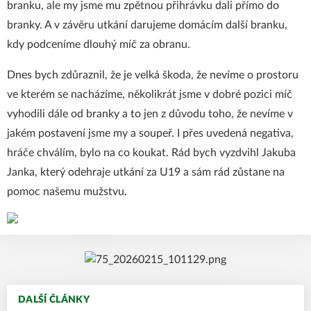
branku, ale my jsme mu zpětnou přihrávku dali přímo do
branky. A v závěru utkání darujeme domácím další branku,
kdy podceníme dlouhý míč za obranu.
Dnes bych zdůraznil, že je velká škoda, že nevíme o prostoru
ve kterém se nacházíme, několikrát jsme v dobré pozici míč
vyhodili dále od branky a to jen z důvodu toho, že nevíme v
jakém postavení jsme my a soupeř. I přes uvedená negativa,
hráče chválím, bylo na co koukat. Rád bych vyzdvihl Jakuba
Janka, který odehraje utkání za U19 a sám rád zůstane na
pomoc našemu mužstvu.
DALŠÍ ČLÁNKY