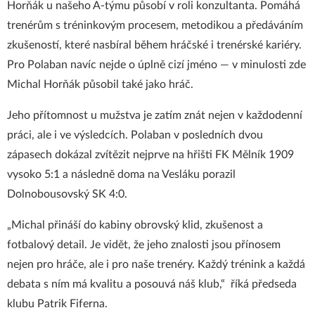
Horňák u našeho A-týmu působí v roli konzultanta. Pomáhá
trenérům s tréninkovým procesem, metodikou a předáváním
zkušeností, které nasbíral během hráčské i trenérské kariéry.
Pro Polaban navíc nejde o úplně cizí jméno — v minulosti zde
Michal Horňák působil také jako hráč.
Jeho přítomnost u mužstva je zatím znát nejen v každodenní
práci, ale i ve výsledcích. Polaban v posledních dvou
zápasech dokázal zvítězit nejprve na hřišti FK Mělník 1909
vysoko 5:1 a následně doma na Vesláku porazil
Dolnobousovský SK 4:0.
„Michal přináší do kabiny obrovský klid, zkušenost a
fotbalový detail. Je vidět, že jeho znalosti jsou přínosem
nejen pro hráče, ale i pro naše trenéry. Každý trénink a každá
debata s ním má kvalitu a posouvá náš klub,“ říká předseda
klubu Patrik Fiferna.