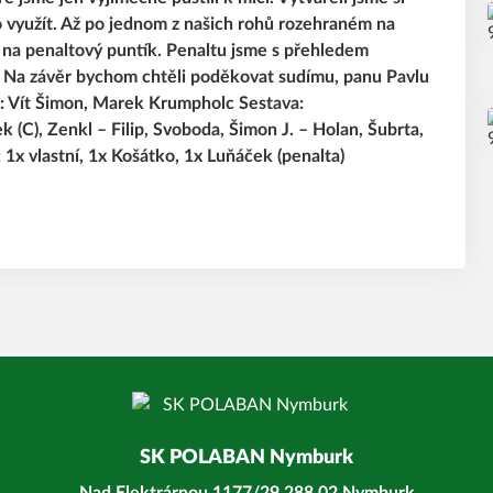
o využít. Až po jednom z našich rohů rozehraném na
t na penaltový puntík. Penaltu jsme s přehledem
0. Na závěr bychom chtěli poděkovat sudímu, panu Pavlu
ři: Vít Šimon, Marek Krumpholc Sestava:
(C), Zenkl – Filip, Svoboda, Šimon J. – Holan, Šubrta,
: 1x vlastní, 1x Košátko, 1x Luňáček (penalta)
SK POLABAN Nymburk