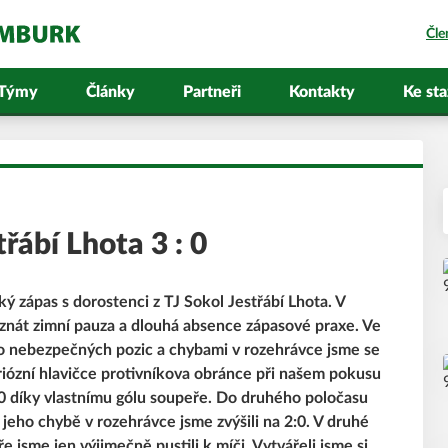
Čle
Týmy
Články
Partneři
Kontakty
Ke sta
řábí Lhota 3 : 0
ký zápas s dorostenci z TJ Sokol Jestřábí Lhota. V
a znát zimní pauza a dlouhá absence zápasové praxe. Ve
 do nebezpečných pozic a chybami v rozehrávce jsme se
riózní hlavičce protivníkova obránce při našem pokusu
:0 díky vlastnímu gólu soupeře. Do druhého poločasu
jeho chybě v rozehrávce jsme zvýšili na 2:0. V druhé
 jsme jen výjimečně pustili k míči. Vytvářeli jsme si