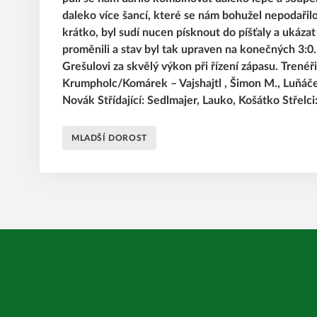
daleko více šancí, které se nám bohužel nepodařil
krátko, byl sudí nucen písknout do píšťaly a ukáza
proměnili a stav byl tak upraven na konečných 3:
Grešulovi za skvělý výkon při řízení zápasu. Trené
Krumpholc/Komárek – Vajshajtl , Šimon M., Luňáček 
Novák Střídající: Sedlmajer, Lauko, Košátko Střelci
MLADŠÍ DOROST