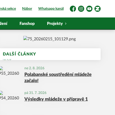
nská sekce
Nábor
Whatsapp kanál
Facebook
Instagram
YouTube
Zonerama
žení
Fanshop
Projekty
DALŠÍ ČLÁNKY
ne 2. 8. 2026
Polabanské soustředění mládeže
začalo!
pá 31. 7. 2026
Výsledky mládeže v přípravě 1