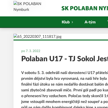
Klub
A-tým
po 7. 3. 2022
Polaban U17 - TJ Sokol Jest
V sobotu 5. 3. odehráli naši dorostenci U17 přátels
prvním dějství byla hra vyrovnaná, na naší hře byl
finální fázi útoku se nám nedařilo dostávat balón
sami zbytečně zbavovali míče. První gól padl po ku
o přenesení hry vzduchem. Poločas tedy skončil 1
jsme vstoupili mnohem energičtěji než soupeř a po 
půli se nám dařilo kombinovat daleko lépe a soupeře