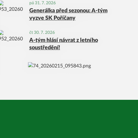
pá 31. 7. 2026
Generálka před sezonou: A-tým
vyzve SK Poříčany
čt 30. 7. 2026
A-tým hlásí návrat z letního
soustředění!