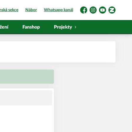
nská sekce
Nábor
Whatsapp kanál
Facebook
Instagram
YouTube
Zonerama
žení
Fanshop
Projekty