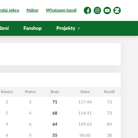
nská sekce
Nábor
Whatsapp kanál
Facebook
Instagram
YouTube
Zonerama
žení
Fanshop
Projekty
Remízy
Prohry
Body
Skóre
Rozdíl
2
5
71
117:44
73
5
4
68
114:41
73
4
6
64
149:65
84
4
9
55
98:60
38