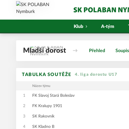
Klub
A-tým
Mladší dorost
Přehled
Soupi
TABULKA SOUTĚŽE
4. liga dorostu U17
Název týmu
1
FK Slavoj Stará Boleslav
2
FK Kralupy 1901
3
SK Rakovník
4
SK Kladno B