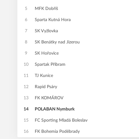
5
MFK Dobříš
6
Sparta Kutná Hora
7
SK Vyžlovka
8
SK Benátky nad Jizerou
9
SK Hořovice
10
Spartak Příbram
11
TJ Kunice
12
Rapid Psáry
13
FK KOMÁROV
14
POLABAN Nymburk
15
FC Sporting Mladá Boleslav
16
FK Bohemia Poděbrady