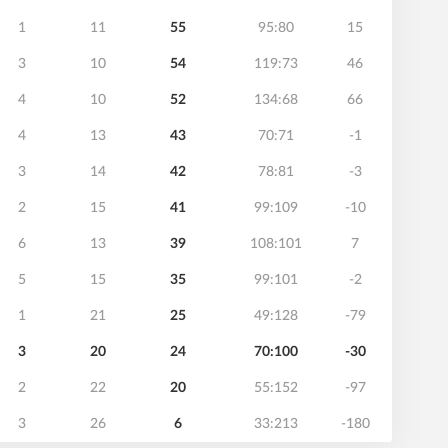
1
11
55
95:80
15
3
10
54
119:73
46
4
10
52
134:68
66
4
13
43
70:71
-1
3
14
42
78:81
-3
2
15
41
99:109
-10
6
13
39
108:101
7
5
15
35
99:101
-2
1
21
25
49:128
-79
3
20
24
70:100
-30
2
22
20
55:152
-97
3
26
6
33:213
-180