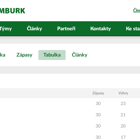
Čle
Týmy
Články
Partneři
Kontakty
Ke sta
ska
Zápasy
Tabulka
Články
Zápasy
Výhry
30
23
30
21
30
20
30
17